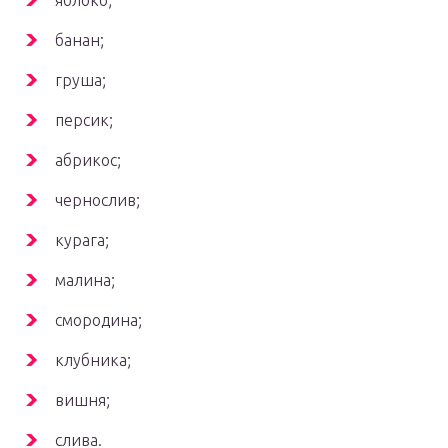
яблоко;
банан;
груша;
персик;
абрикос;
чернослив;
курага;
малина;
смородина;
клубника;
вишня;
слива.