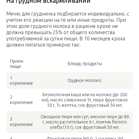
На грудном вскармливании
Меню для грудничка подбирается индивидуально, с
учетом его реакции на те или иные продукты. При
этом доля грудного молока в рационе крохе не
должна превышать 25% от общего количества
употребляемой за сутки пищи. В 10 месяцев кроха
должен питаться примерно так:
Прием
Блюда, продукты
пищи
1
Грудное молоко.
кормление
Безмолочная каша или на молоке (до 200
2
мл), масло сливочное 5г, пюре фруктовое
кормление
50 г, ½ желтка, сок фруктовый 50 мл.
Овощное пюре или суп, мясное пюре до 80
3
г, масло растительное 6 г, ломтик белого
кормление
хлеба (10 г), сок фруктовый 50 мл.
4
Фруктовое пюре (60 г), 2 сухарика, 50