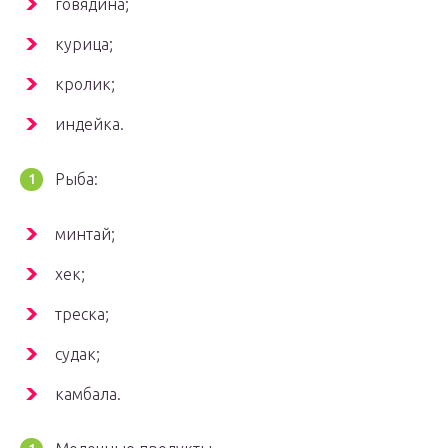
говядина;
курица;
кролик;
индейка.
Рыба:
минтай;
хек;
треска;
судак;
камбала.