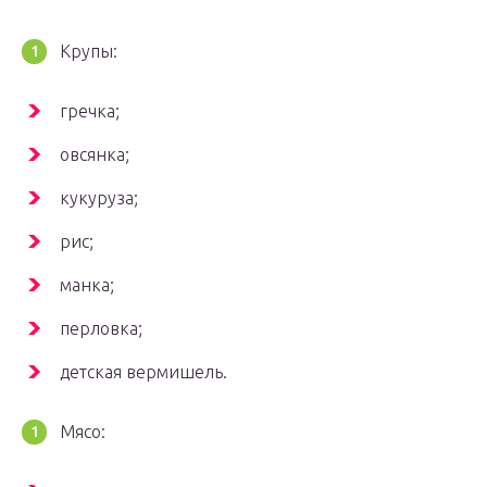
Крупы:
гречка;
овсянка;
кукуруза;
рис;
манка;
перловка;
детская вермишель.
Мясо: