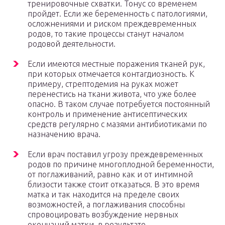
тренировочные схватки. Тонус со временем
пройдет. Если же беременность с патологиями,
осложнениями и риском преждевременных
родов, то такие процессы станут началом
родовой деятельности.
Если имеются местные поражения тканей рук,
при которых отмечается контагдиозность. К
примеру, стрептодемия на руках может
перенестись на ткани живота, что уже более
опасно. В таком случае потребуется постоянный
контроль и применение антисептических
средств регулярно с мазями антибиотиками по
назначению врача.
Если врач поставил угрозу преждевременных
родов по причине многоплодной беременности,
от поглаживаний, равно как и от интимной
близости также стоит отказаться. В это время
матка и так находится на пределе своих
возможностей, а поглаживания способны
спровоцировать возбуждение нервных
окончаний матки, в результате –