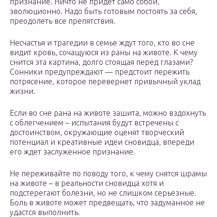
признание. Ничто не придет само собой,
эволюционно. Надо быть готовым постоять за себя,
преодолеть все препятствия.
Несчастья и трагедии в семье ждут того, кто во сне
видит кровь, сочащуюся из раны на животе. К чему
снится эта картина, долго стоящая перед глазами?
Сонники предупреждают — предстоит пережить
потрясение, которое перевернет привычный уклад
жизни.
Если во сне рана на животе зашита, можно вздохнуть
с облегчением – испытания будут встречены с
достоинством, окружающие оценят творческий
потенциал и креативные идеи сновидца, впереди
его ждет заслуженное признание.
Не переживайте по поводу того, к чему снятся шрамы
на животе – в реальности сновидца хотя и
подстерегают болезни, но не слишком серьезные.
Боль в животе может предвещать, что задуманное не
удастся выполнить.